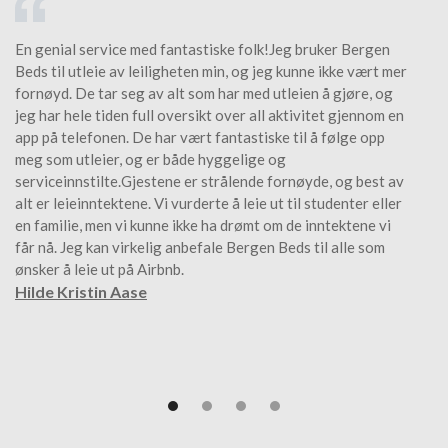
En genial service med fantastiske folk!Jeg bruker Bergen
An
Beds til utleie av leiligheten min, og jeg kunne ikke vært mer
le
fornøyd. De tar seg av alt som har med utleien å gjøre, og
se
jeg har hele tiden full oversikt over all aktivitet gjennom en
app på telefonen. De har vært fantastiske til å følge opp
gj
meg som utleier, og er både hyggelige og
serviceinnstilte.Gjestene er strålende fornøyde, og best av
Ø
alt er leieinntektene. Vi vurderte å leie ut til studenter eller
en familie, men vi kunne ikke ha drømt om de inntektene vi
får nå. Jeg kan virkelig anbefale Bergen Beds til alle som
ønsker å leie ut på Airbnb.
Hilde Kristin Aase