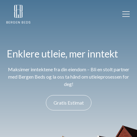
Enklere utleie, mer inntekt
Maksimer inntektene fra din eiendom – Bli en stolt partner
med Bergen Beds og la oss ta hånd om utleieprosessen for
deg!
Gratis Estimat